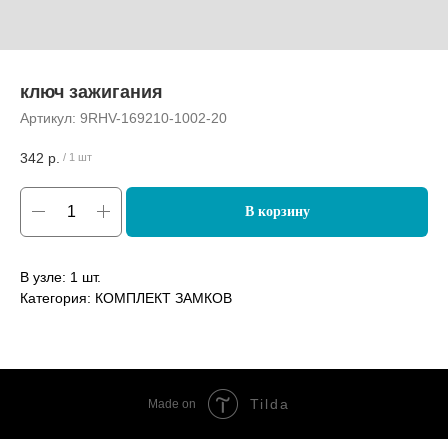
ключ зажигания
Артикул:
9RHV-169210-1002-20
342
р.
/
1 шт
В корзину
В узле: 1 шт.
Категория: КОМПЛЕКТ ЗАМКОВ
Tilda
Made on