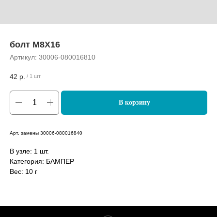
болт M8X16
Артикул:
30006-080016810
42
р.
/
1 шт
В корзину
Арт. замены 30006-080016840
В узле: 1 шт.
Категория: БАМПЕР
Вес: 10 г