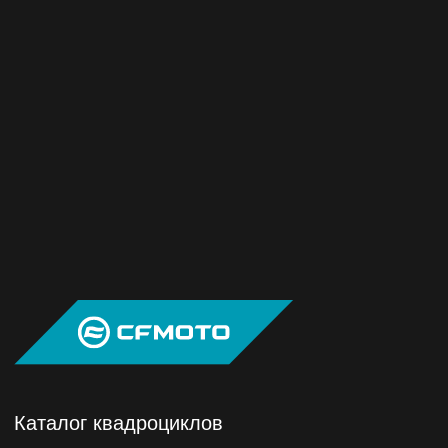
Каталог квадроциклов
Каталог мотоциклов
Каталог аксессуаров
Запчасти
Сервис
Оплата
Акции
Новости
Контакты
Политика
конфиденциальности
AWM-Trade — официальный
дистрибьютор CFMOTO в России